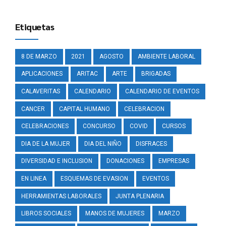
Etiquetas
8 DE MARZO
2021
AGOSTO
AMBIENTE LABORAL
APLICACIONES
ARITAC
ARTE
BRIGADAS
CALAVERITAS
CALENDARIO
CALENDARIO DE EVENTOS
CANCER
CAPITAL HUMANO
CELEBRACION
CELEBRACIONES
CONCURSO
COVID
CURSOS
DIA DE LA MUJER
DIA DEL NIÑO
DISFRACES
DIVERSIDAD E INCLUSION
DONACIONES
EMPRESAS
EN LINEA
ESQUEMAS DE EVASION
EVENTOS
HERRAMIENTAS LABORALES
JUNTA PLENARIA
LIBROS SOCIALES
MANOS DE MUJERES
MARZO