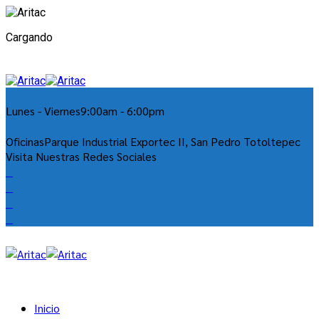
Cargando
Lunes - Viernes
9:00am - 6:00pm
Oficinas
Parque Industrial Exportec II, San Pedro Totoltepec
Visita Nuestras Redes Sociales
Inicio