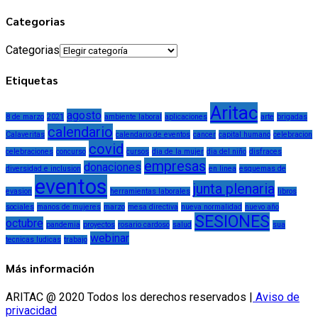
Categorias
Categorias
Etiquetas
Aritac
agosto
8 de marzo
2021
ambiente laboral
aplicaciones
arte
brigadas
calendario
Calaveritas
calendario de eventos
cancer
capital humano
celebracion
covid
celebraciones
concurso
cursos
dia de la mujer
dia del niño
disfraces
empresas
donaciones
diversidad e inclusion
en linea
esquemas de
eventos
junta plenaria
evasion
herramientas laborales
libros
sociales
manos de mujeres
marzo
mesa directiva
nueva normalidad
nuevo año
SESIONES
octubre
pandemia
proyectos
rosario cardoso
salud
sua
webinar
tecnicas ludicas
trabajo
Más información
ARITAC @ 2020 Todos los derechos reservados |
Aviso de
privacidad