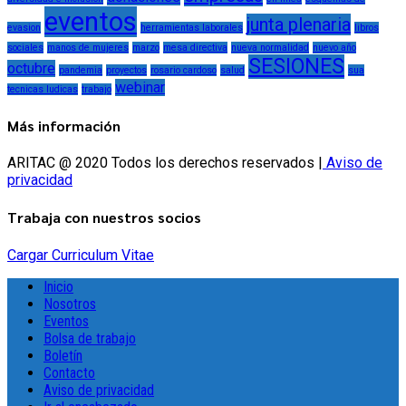
eventos
junta plenaria
evasion
herramientas laborales
libros
sociales
manos de mujeres
marzo
mesa directiva
nueva normalidad
nuevo año
SESIONES
octubre
pandemia
proyectos
rosario cardoso
salud
sua
webinar
tecnicas ludicas
trabajo
Más información
ARITAC @ 2020 Todos los derechos reservados |
Aviso de
privacidad
Trabaja con nuestros socios
Cargar Curriculum Vitae
Inicio
Nosotros
Eventos
Bolsa de trabajo
Boletín
Contacto
Aviso de privacidad