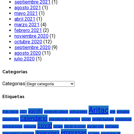
septiembre 2021
(1)
agosto 2021
(1)
mayo 2021
(1)
abril 2021
(1)
marzo 2021
(4)
febrero 2021
(2)
noviembre 2020
(1)
octubre 2020
(12)
septiembre 2020
(9)
agosto 2020
(11)
julio 2020
(1)
Categorias
Categorias
Etiquetas
Aritac
agosto
8 de marzo
2021
ambiente laboral
aplicaciones
arte
brigadas
calendario
Calaveritas
calendario de eventos
cancer
capital humano
celebracion
covid
celebraciones
concurso
cursos
dia de la mujer
dia del niño
disfraces
empresas
donaciones
diversidad e inclusion
en linea
esquemas de