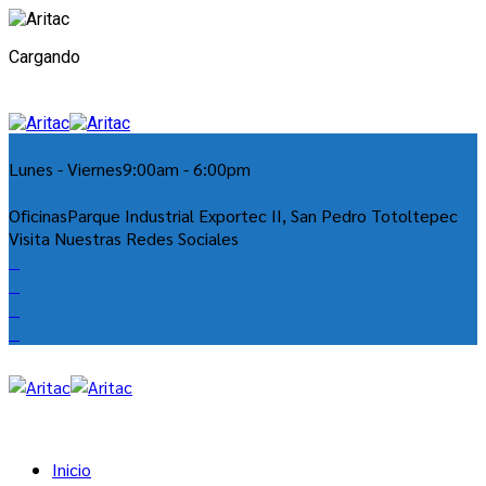
Cargando
Lunes - Viernes
9:00am - 6:00pm
Oficinas
Parque Industrial Exportec II, San Pedro Totoltepec
Visita Nuestras Redes Sociales
Inicio