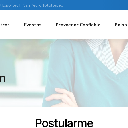
l Exportec II, San Pedro Totoltepec
tros
Eventos
Proveedor Confiable
Bolsa
um
Postularme