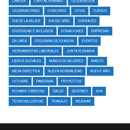
CANCER
CAPITAL HUMANO
CELEBRACION
CELEBRACIONES
CONCURSO
COVID
CURSOS
DIA DE LA MUJER
DIA DEL NIÑO
DISFRACES
DIVERSIDAD E INCLUSION
DONACIONES
EMPRESAS
EN LINEA
ESQUEMAS DE EVASION
EVENTOS
HERRAMIENTAS LABORALES
JUNTA PLENARIA
LIBROS SOCIALES
MANOS DE MUJERES
MARZO
MESA DIRECTIVA
NUEVA NORMALIDAD
NUEVO AÑO
OCTUBRE
PANDEMIA
PROYECTOS
ROSARIO CARDOSO
SALUD
SESIONES
SUA
TECNICAS LUDICAS
TRABAJO
WEBINAR