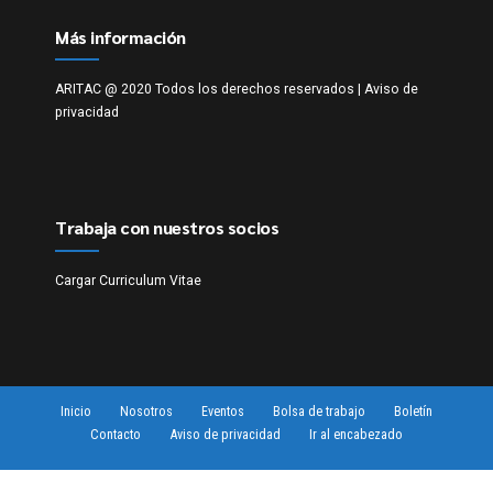
Más información
ARITAC @ 2020 Todos los derechos reservados |
Aviso de
privacidad
Trabaja con nuestros socios
Cargar Curriculum Vitae
Inicio
Nosotros
Eventos
Bolsa de trabajo
Boletín
Contacto
Aviso de privacidad
Ir al encabezado