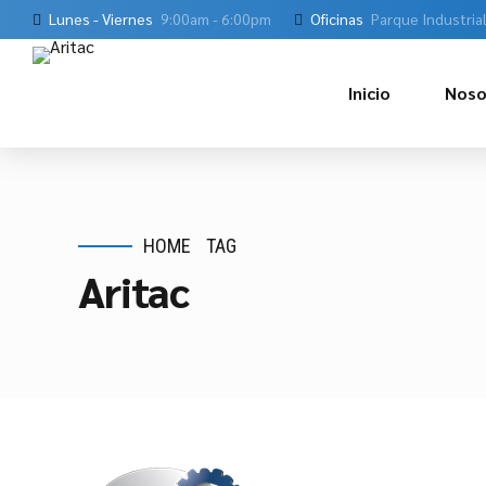
Lunes - Viernes
9:00am - 6:00pm
Oficinas
Parque Industria
Inicio
Noso
HOME
TAG
Aritac