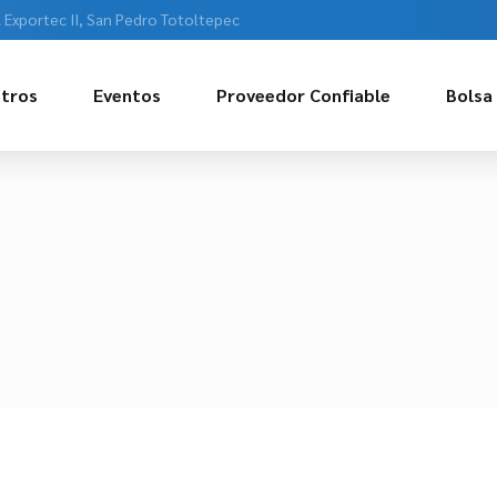
l Exportec II, San Pedro Totoltepec
tros
Eventos
Proveedor Confiable
Bolsa