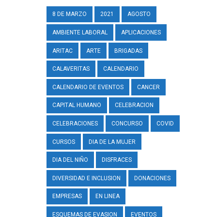
8 DE MARZO
2021
AGOSTO
AMBIENTE LABORAL
APLICACIONES
ARITAC
ARTE
BRIGADAS
CALAVERITAS
CALENDARIO
CALENDARIO DE EVENTOS
CANCER
CAPITAL HUMANO
CELEBRACION
CELEBRACIONES
CONCURSO
COVID
CURSOS
DIA DE LA MUJER
DIA DEL NIÑO
DISFRACES
DIVERSIDAD E INCLUSION
DONACIONES
EMPRESAS
EN LINEA
ESQUEMAS DE EVASION
EVENTOS