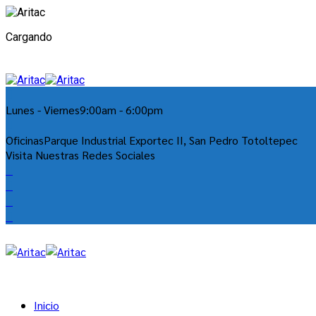
Cargando
Lunes - Viernes
9:00am - 6:00pm
Oficinas
Parque Industrial Exportec II, San Pedro Totoltepec
Visita Nuestras Redes Sociales
Inicio