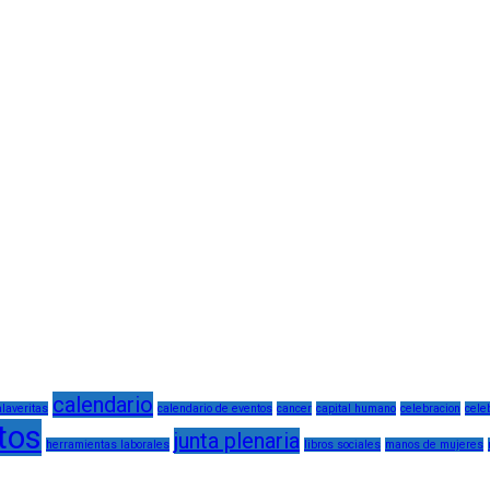
calendario
laveritas
calendario de eventos
cancer
capital humano
celebracion
cele
tos
junta plenaria
herramientas laborales
libros sociales
manos de mujeres