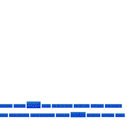
covid
braciones
concurso
cursos
dia de la mujer
dia del niño
disfraces
diversidad e
octubre
marzo
mesa directiva
nueva normalidad
nuevo año
pandemia
proyectos
rosario