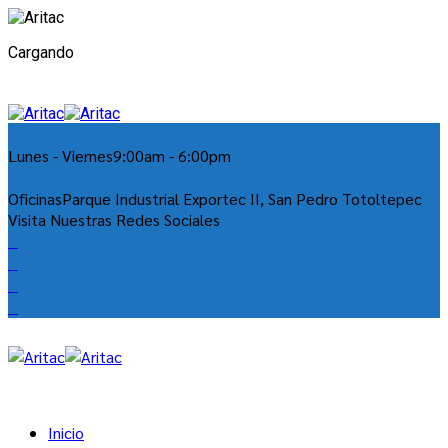
Cargando
Lunes - Viernes
9:00am - 6:00pm
Oficinas
Parque Industrial Exportec II, San Pedro Totoltepec
Visita Nuestras Redes Sociales
Inicio