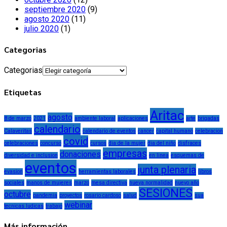
septiembre 2020
(9)
agosto 2020
(11)
julio 2020
(1)
Categorias
Categorias
Etiquetas
Aritac
agosto
8 de marzo
2021
ambiente laboral
aplicaciones
arte
brigadas
calendario
Calaveritas
calendario de eventos
cancer
capital humano
celebracion
covid
celebraciones
concurso
cursos
dia de la mujer
dia del niño
disfraces
empresas
donaciones
diversidad e inclusion
en linea
esquemas de
eventos
junta plenaria
evasion
herramientas laborales
libros
sociales
manos de mujeres
marzo
mesa directiva
nueva normalidad
nuevo año
SESIONES
octubre
pandemia
proyectos
rosario cardoso
salud
sua
webinar
tecnicas ludicas
trabajo
Más información