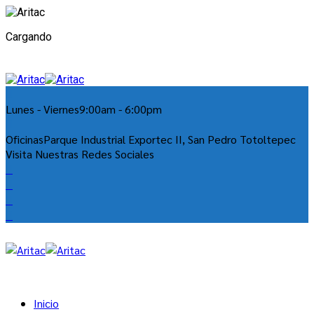
Cargando
Lunes - Viernes
9:00am - 6:00pm
Oficinas
Parque Industrial Exportec II, San Pedro Totoltepec
Visita Nuestras Redes Sociales
Inicio