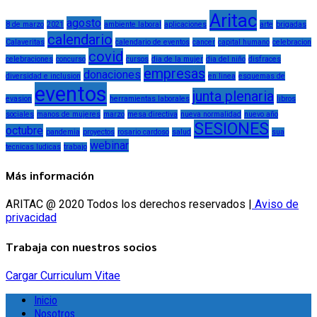
Aritac
agosto
8 de marzo
2021
ambiente laboral
aplicaciones
arte
brigadas
calendario
Calaveritas
calendario de eventos
cancer
capital humano
celebracion
covid
celebraciones
concurso
cursos
dia de la mujer
dia del niño
disfraces
empresas
donaciones
diversidad e inclusion
en linea
esquemas de
eventos
junta plenaria
evasion
herramientas laborales
libros
sociales
manos de mujeres
marzo
mesa directiva
nueva normalidad
nuevo año
SESIONES
octubre
pandemia
proyectos
rosario cardoso
salud
sua
webinar
tecnicas ludicas
trabajo
Más información
ARITAC @ 2020 Todos los derechos reservados |
Aviso de
privacidad
Trabaja con nuestros socios
Cargar Curriculum Vitae
Inicio
Nosotros