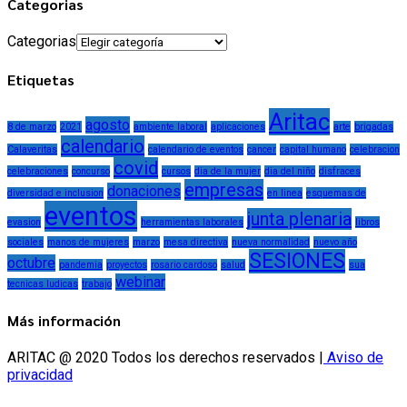
Categorias
Categorias
Etiquetas
Aritac
agosto
8 de marzo
2021
ambiente laboral
aplicaciones
arte
brigadas
calendario
Calaveritas
calendario de eventos
cancer
capital humano
celebracion
covid
celebraciones
concurso
cursos
dia de la mujer
dia del niño
disfraces
empresas
donaciones
diversidad e inclusion
en linea
esquemas de
eventos
junta plenaria
evasion
herramientas laborales
libros
sociales
manos de mujeres
marzo
mesa directiva
nueva normalidad
nuevo año
SESIONES
octubre
pandemia
proyectos
rosario cardoso
salud
sua
webinar
tecnicas ludicas
trabajo
Más información
ARITAC @ 2020 Todos los derechos reservados |
Aviso de
privacidad