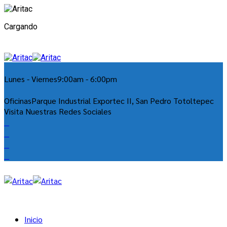
Cargando
Lunes - Viernes
9:00am - 6:00pm
Oficinas
Parque Industrial Exportec II, San Pedro Totoltepec
Visita Nuestras Redes Sociales
Inicio