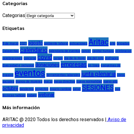
Categorias
Categorias
Etiquetas
Aritac
agosto
8 de marzo
2021
ambiente laboral
aplicaciones
arte
brigadas
calendario
Calaveritas
calendario de eventos
cancer
capital humano
celebracion
covid
celebraciones
concurso
cursos
dia de la mujer
dia del niño
disfraces
empresas
donaciones
diversidad e inclusion
en linea
esquemas de
eventos
junta plenaria
evasion
herramientas laborales
libros
sociales
manos de mujeres
marzo
mesa directiva
nueva normalidad
nuevo año
SESIONES
octubre
pandemia
proyectos
rosario cardoso
salud
sua
webinar
tecnicas ludicas
trabajo
Más información
ARITAC @ 2020 Todos los derechos reservados |
Aviso de
privacidad