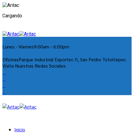
Cargando
Lunes - Viernes
9:00am - 6:00pm
Oficinas
Parque Industrial Exportec II, San Pedro Totoltepec
Visita Nuestras Redes Sociales
Inicio