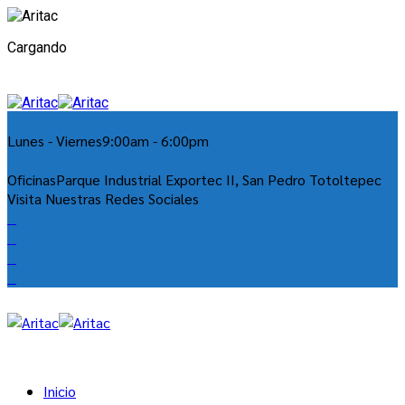
Cargando
Lunes - Viernes
9:00am - 6:00pm
Oficinas
Parque Industrial Exportec II, San Pedro Totoltepec
Visita Nuestras Redes Sociales
Inicio