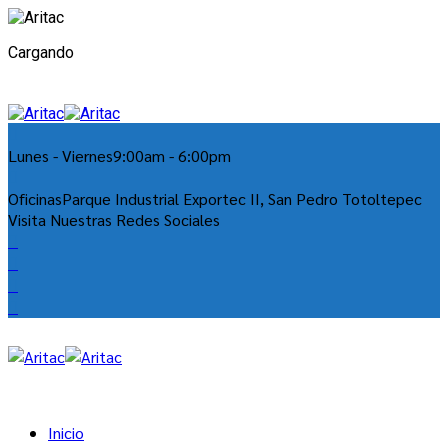
Cargando
Lunes - Viernes
9:00am - 6:00pm
Oficinas
Parque Industrial Exportec II, San Pedro Totoltepec
Visita Nuestras Redes Sociales
Inicio