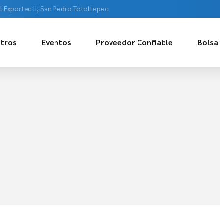
l Exportec II, San Pedro Totoltepec
tros
Eventos
Proveedor Confiable
Bolsa