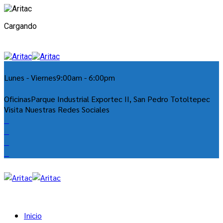
Cargando
Lunes - Viernes
9:00am - 6:00pm
Oficinas
Parque Industrial Exportec II, San Pedro Totoltepec
Visita Nuestras Redes Sociales
Inicio