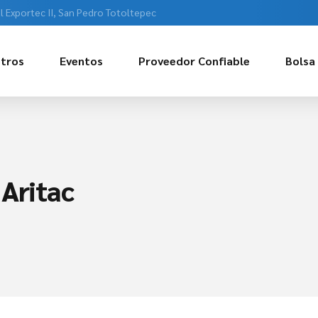
l Exportec II, San Pedro Totoltepec
tros
Eventos
Proveedor Confiable
Bolsa
 Aritac