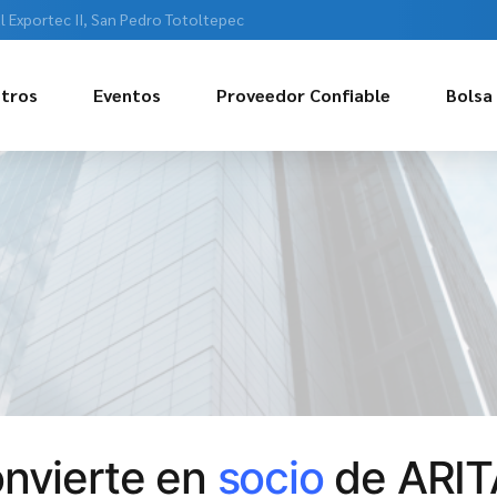
l Exportec II, San Pedro Totoltepec
tros
Eventos
Proveedor Confiable
Bolsa
nvierte en
socio
de ARI