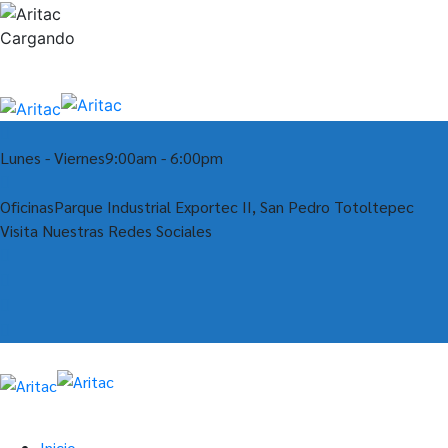
Cargando
Lunes - Viernes
9:00am - 6:00pm
Oficinas
Parque Industrial Exportec II, San Pedro Totoltepec
Visita Nuestras Redes Sociales
Inicio