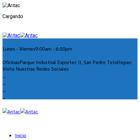
Cargando
Lunes - Viernes
9:00am - 6:00pm
Oficinas
Parque Industrial Exportec II, San Pedro Totoltepec
Visita Nuestras Redes Sociales
Inicio