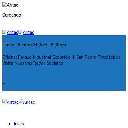
Cargando
Lunes - Viernes
9:00am - 6:00pm
Oficinas
Parque Industrial Exportec II, San Pedro Totoltepec
Visita Nuestras Redes Sociales
Inicio