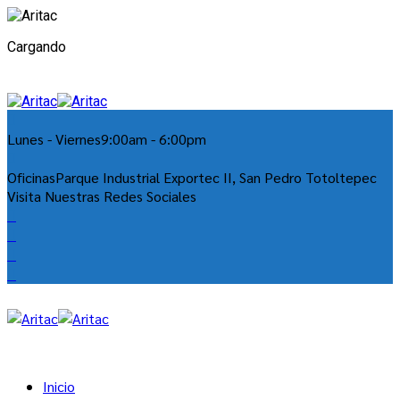
Cargando
Lunes - Viernes
9:00am - 6:00pm
Oficinas
Parque Industrial Exportec II, San Pedro Totoltepec
Visita Nuestras Redes Sociales
Inicio