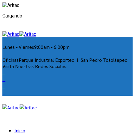
Cargando
Lunes - Viernes
9:00am - 6:00pm
Oficinas
Parque Industrial Exportec II, San Pedro Totoltepec
Visita Nuestras Redes Sociales
Inicio