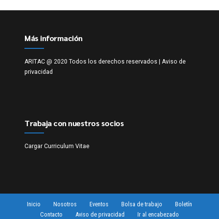
Más información
ARITAC @ 2020 Todos los derechos reservados |
Aviso de
privacidad
Trabaja con nuestros socios
Cargar Curriculum Vitae
Inicio
Nosotros
Eventos
Bolsa de trabajo
Boletín
Contacto
Aviso de privacidad
Ir al encabezado