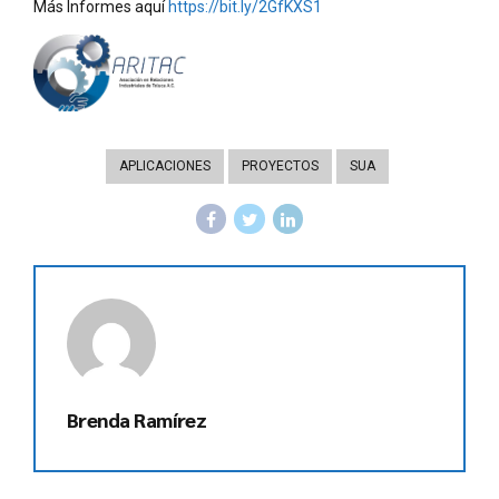
Más Informes aquí
https://bit.ly/2GfKXS1
APLICACIONES
PROYECTOS
SUA
Brenda Ramírez