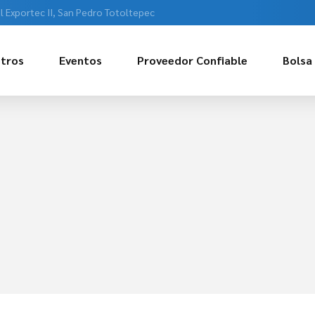
l Exportec II, San Pedro Totoltepec
tros
Eventos
Proveedor Confiable
Bolsa