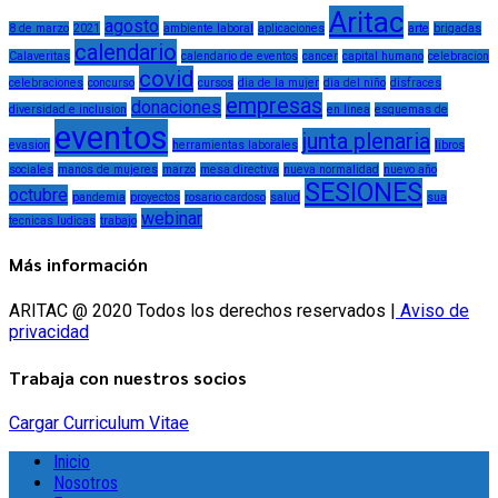
Aritac
agosto
8 de marzo
2021
ambiente laboral
aplicaciones
arte
brigadas
calendario
Calaveritas
calendario de eventos
cancer
capital humano
celebracion
covid
celebraciones
concurso
cursos
dia de la mujer
dia del niño
disfraces
empresas
donaciones
diversidad e inclusion
en linea
esquemas de
eventos
junta plenaria
evasion
herramientas laborales
libros
sociales
manos de mujeres
marzo
mesa directiva
nueva normalidad
nuevo año
SESIONES
octubre
pandemia
proyectos
rosario cardoso
salud
sua
webinar
tecnicas ludicas
trabajo
Más información
ARITAC @ 2020 Todos los derechos reservados |
Aviso de
privacidad
Trabaja con nuestros socios
Cargar Curriculum Vitae
Inicio
Nosotros