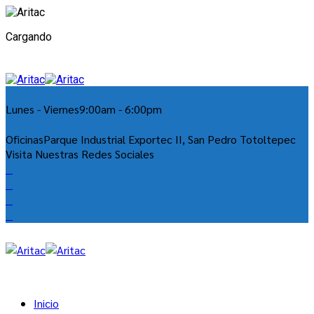
Cargando
Lunes - Viernes
9:00am - 6:00pm
Oficinas
Parque Industrial Exportec II, San Pedro Totoltepec
Visita Nuestras Redes Sociales
Inicio