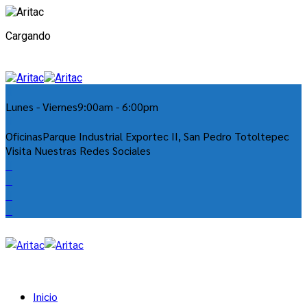
Cargando
Lunes - Viernes
9:00am - 6:00pm
Oficinas
Parque Industrial Exportec II, San Pedro Totoltepec
Visita Nuestras Redes Sociales
Inicio