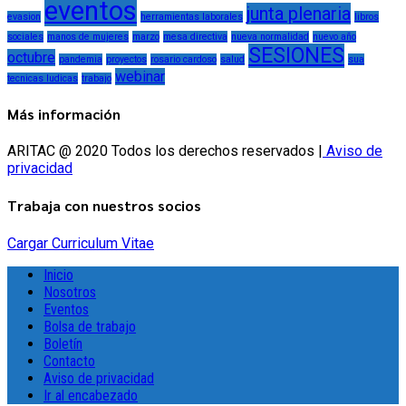
eventos
junta plenaria
evasion
herramientas laborales
libros
sociales
manos de mujeres
marzo
mesa directiva
nueva normalidad
nuevo año
SESIONES
octubre
pandemia
proyectos
rosario cardoso
salud
sua
webinar
tecnicas ludicas
trabajo
Más información
ARITAC @ 2020 Todos los derechos reservados |
Aviso de
privacidad
Trabaja con nuestros socios
Cargar Curriculum Vitae
Inicio
Nosotros
Eventos
Bolsa de trabajo
Boletín
Contacto
Aviso de privacidad
Ir al encabezado