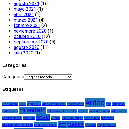
agosto 2021
(1)
mayo 2021
(1)
abril 2021
(1)
marzo 2021
(4)
febrero 2021
(2)
noviembre 2020
(1)
octubre 2020
(12)
septiembre 2020
(9)
agosto 2020
(11)
julio 2020
(1)
Categorias
Categorias
Etiquetas
Aritac
agosto
8 de marzo
2021
ambiente laboral
aplicaciones
arte
brigadas
calendario
Calaveritas
calendario de eventos
cancer
capital humano
celebracion
covid
celebraciones
concurso
cursos
dia de la mujer
dia del niño
disfraces
empresas
donaciones
diversidad e inclusion
en linea
esquemas de