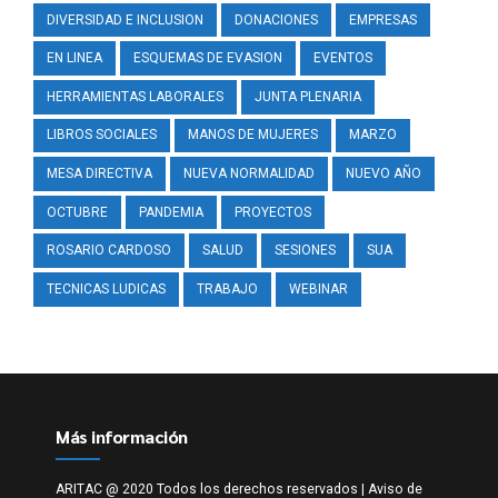
DIVERSIDAD E INCLUSION
DONACIONES
EMPRESAS
EN LINEA
ESQUEMAS DE EVASION
EVENTOS
HERRAMIENTAS LABORALES
JUNTA PLENARIA
LIBROS SOCIALES
MANOS DE MUJERES
MARZO
MESA DIRECTIVA
NUEVA NORMALIDAD
NUEVO AÑO
OCTUBRE
PANDEMIA
PROYECTOS
ROSARIO CARDOSO
SALUD
SESIONES
SUA
TECNICAS LUDICAS
TRABAJO
WEBINAR
Más información
ARITAC @ 2020 Todos los derechos reservados |
Aviso de