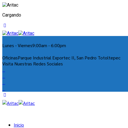
Cargando
Lunes - Viernes
9:00am - 6:00pm
Oficinas
Parque Industrial Exportec II, San Pedro Totoltepec
Visita Nuestras Redes Sociales
Inicio