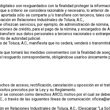
gitales son resguardados con la finalidad proteger la informació
e a criterio se considera razonable y necesario, lo anterior de
aportada sólo se comparte y/o transfiere con terceros, tales c
iación en Relaciones Industriales de Toluca, A.C.,.
e ofrezcan servicios, por ejemplo, de administración de nómina,
uciones de crédito, para el pago de la nómina, y encargados de As
á transferir sus datos personales a terceros nacionales o extranj
o de autoridad judicial.
es de Toluca, A.C., manifiesta que no cederá, venderá o transmiti
sta que tomará las medidas convenientes con la finalidad de aseg
el resguardo correspondiente, obligándose usarlos únicamente p
os de acceso, rectificación, cancelación u oposición en el tra
sitos previstos por la Ley y su Reglamento.
rior se conocen como derechos ARCO, motivo por el cual se deberá
C., o través de las siguientes líneas de comunicación: oficina@ar
ón en Relaciones Industriales de Toluca, A.C., (Descargar “La Sol