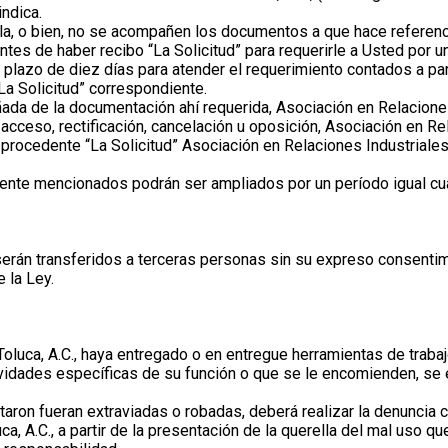
ndica.
erla, o bien, no se acompañen los documentos a que hace referenc
uientes de haber recibo “La Solicitud” para requerirle a Usted po
n plazo de diez días para atender el requerimiento contados a par
La Solicitud” correspondiente.
a de la documentación ahí requerida, Asociación en Relaciones 
acceso, rectificación, cancelación u oposición, Asociación en Rela
procedente “La Solicitud” Asociación en Relaciones Industriales 
mente mencionados podrán ser ampliados por un período igual cuan
erán transferidos a terceras personas sin su expreso consentim
 la Ley.
oluca, A.C., haya entregado o en entregue herramientas de trabaj
tividades específicas de su función o que se le encomienden, se e
taron fueran extraviadas o robadas, deberá realizar la denuncia
, A.C., a partir de la presentación de la querella del mal uso que