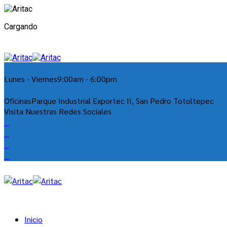
Cargando
Lunes - Viernes
9:00am - 6:00pm
Oficinas
Parque Industrial Exportec II, San Pedro Totoltepec
Visita Nuestras Redes Sociales
Inicio